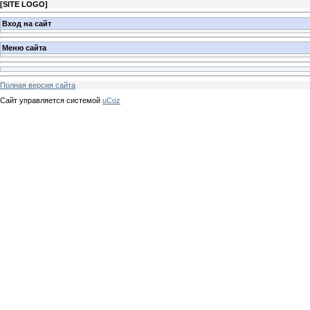
[
SITE LOGO
]
Вход на сайт
Меню сайта
Полная версия сайта
Сайт управляется системой
uCoz